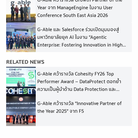
Year จาก ManageEngine ในงาน User
Conference South East Asia 2026
G-Able และ Salesforce ร่วมเปิดมุมมองสู่
มหาวิทยาลัยยุค AI ในงาน “Agentic
Enterprise: Fostering Innovation in Higher
Education”
RELATED NEWS
G-Able คว้ารางวัล Cohesity FY26 Top
Performer Award – DataProtect ตอกย้ำ
ความเป็นผู้นำด้าน Data Protection และ
Cyber Resilience
G-Able คว้ารางวัล “Innovative Partner of
the Year 2025” จาก F5