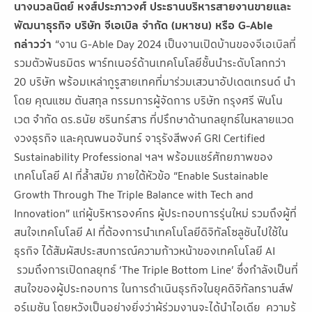
นางนวลนิตย์ หงส์ประภาวงศ์ ประธานบริหารสายงานขายและ
พัฒนาธุรกิจ บริษัท จีเอเบิล จำกัด (มหาชน) หรือ G-Able
กล่าวว่า
“งาน G-Able Day 2024 เป็นงานเปิดบ้านของจีเอเบิลที่
รวมตัวพันธมิตร พาร์ทเนอร์ด้านเทคโนโลยีชั้นนำระดับโลกกว่า
20 บริษัท พร้อมเหล่ากูรูสายเทคที่มาร่วมเสวนาอัปเดตเทรนด์ นำ
โดย คุณแซม ตันสกุล กรรมการผู้จัดการ บริษัท กรุงศรี ฟินโน
เวต จำกัด ดร.ธนัย ชรินทร์สาร ที่ปรึกษาด้านกลยุทธ์ในหลายแวด
งวงธุรกิจ และคุณพนอจันทร์ จารุรังสีพงค์ GRI Certified
Sustainability Professional ฯลฯ พร้อมแชร์ศักยภาพของ
เทคโนโลยี AI ที่ล้ำสมัย ภายใต้หัวข้อ “Enable Sustainable
Growth Through The Triple Balance with Tech and
Innovation” แก่ผู้บริหารองค์กร ผู้ประกอบการรุ่นใหม่ รวมถึงผู้ที่
สนใจเทคโนโลยี AI ที่ต้องการนำเทคโนโลยีดิจิทัลโซลูชันไปใช้ใน
ธุรกิจ ได้สัมผัสประสบการณ์ความก้าวหน้าของเทคโนโลยี AI
รวมถึงการเปิดกลยุทธ์ ‘The Triple Bottom Line’ ซึ่งกำลังเป็นที่
สนใจของผู้ประกอบการ ในการดำเนินธุรกิจในยุคดิจิทัลทรานส์ฟ
อร์เมชัน โดยหวังเป็นอย่างยิ่งว่าผู้ร่วมงานจะได้นำไอเดีย ความรู้