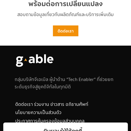
พร้อมต่อการเปลี่ยนแปลง
สอบถามข้อมูลเกี่ยวกับผลิตภัณฑ์และบริการเพิ่มเติม
ติดต่อเรา
กลุ่มบริษัทจีเอเบิล ผู้นำด้าน “Tech Enabler” ที่ช่วยยก
ระดับธุรกิจสู่ยุคดิจิทัลในทุกมิติ
ติดต่อเรา
ร่วมงาน
ข่าวสาร
อภิธานศัพท์
นโยบายความเป็นส่วนตัว
ประกาศการคุ้มครองข้อมูลส่วนบุคคล
นโยบายการใช้คุกกี้
แผนผังเว็บไซต์
ยินยอมให้ใช้คุกกี้